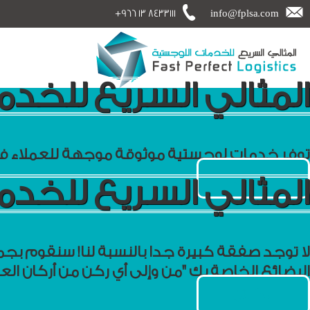
+966 13 8433111
info@fplsa.com
المثالي السريع للخدم
توفر خدمات لوجستية موثوقة موجهة للعملاء في 
ابدأ الآن
المثالي السريع للخدم
لا توجد صفقة كبيرة جدا بالنسبة لنا! سنقوم ب
البضائع الخاصة بك "من وإلى أي ركن من أركان العا
ابدأ الآن