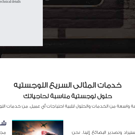
chnical details.
خدمات المثالى السريع اللوجستيه
حلول لوجستية مناسبة لحاجياتك
واسعة من الخدمات والحلول لتلبية احتياجات أي عميل. من خدمات الت
شحن
تيراد وتصدير البضائع إلينا. نحن
مجم