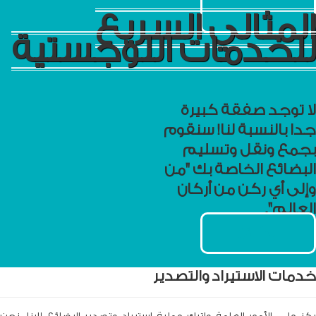
ابدأ الآن
المثالي السريع
للخدمات اللوجستية
لا توجد صفقة كبيرة
جدا بالنسبة لنا! سنقوم
بجمع ونقل وتسليم
البضائع الخاصة بك "من
وإلى أي ركن من أركان
العالم".
ابدأ الآن
خدمات الاستيراد والتصدير