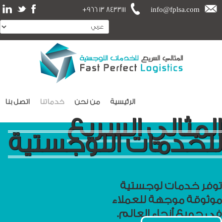
+966 13 8433111
info@fplsa.com
الرئيسية
من نحن
خدماتنا
اتصل بنا
المثالي السريع
للخدمات اللوجستية
توفر خدمات لوجستية
موثوقة موجهة للعملاء
في جميع أنحاء العالم.