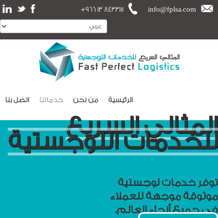
+966 13 8433111
info@fplsa.com
الرئيسية
من نحن
خدماتنا
اتصل بنا
المثالي السريع
للخدمات اللوجستية
توفر خدمات لوجستية
موثوقة موجهة للعملاء
في جميع أنحاء العالم.