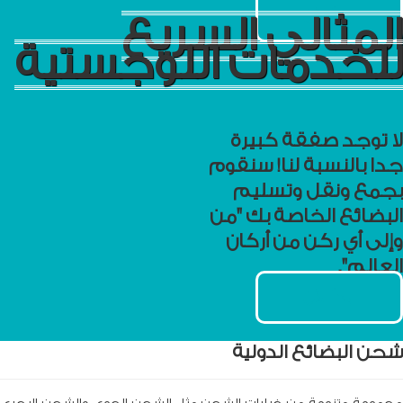
ابدأ الآن
المثالي السريع
للخدمات اللوجستية
لا توجد صفقة كبيرة
جدا بالنسبة لنا! سنقوم
بجمع ونقل وتسليم
البضائع الخاصة بك "من
وإلى أي ركن من أركان
العالم".
ابدأ الآن
شحن البضائع الدولية